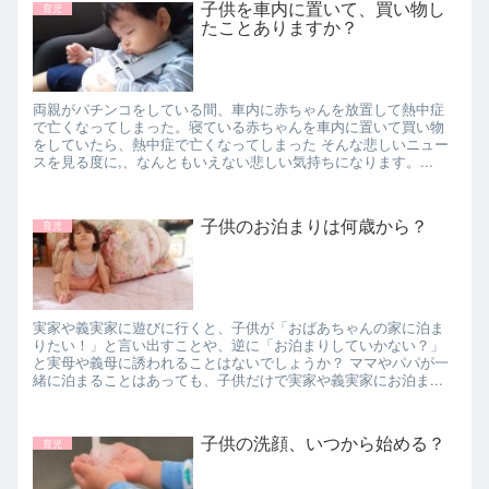
子供を車内に置いて、買い物し
育児
たことありますか？
両親がパチンコをしている間、車内に赤ちゃんを放置して熱中症
で亡くなってしまった。寝ている赤ちゃんを車内に置いて買い物
をしていたら、熱中症で亡くなってしまった そんな悲しいニュー
スを見る度に,、なんともいえない悲しい気持ちになります。...
子供のお泊まりは何歳から？
育児
実家や義実家に遊びに行くと、子供が「おばあちゃんの家に泊ま
りたい！」と言い出すことや、逆に「お泊まりしていかない？」
と実母や義母に誘われることはないでしょうか？ ママやパパが一
緒に泊まることはあっても、子供だけで実家や義実家にお泊ま...
子供の洗顔、いつから始める？
育児