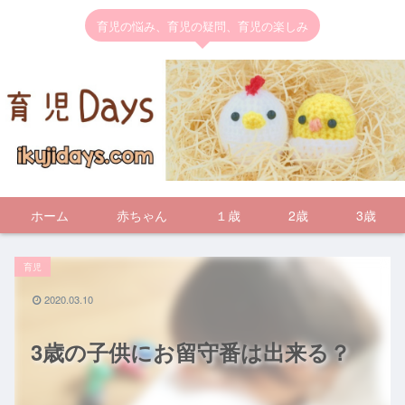
育児の悩み、育児の疑問、育児の楽しみ
ホーム
赤ちゃん
１歳
2歳
3歳
育児
2020.03.10
3歳の子供にお留守番は出来る？