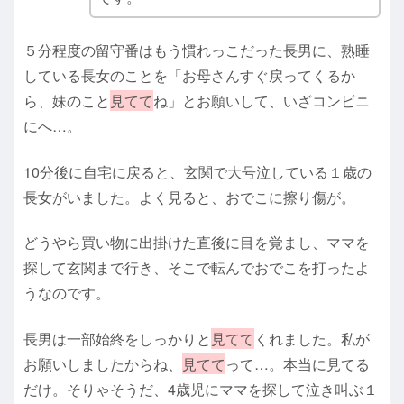
５分程度の留守番はもう慣れっこだった長男に、熟睡
している長女のことを「お母さんすぐ戻ってくるか
ら、妹のこと
見てて
ね」とお願いして、いざコンビニ
にへ…。
10分後に自宅に戻ると、玄関で大号泣している１歳の
長女がいました。よく見ると、おでこに擦り傷が。
どうやら買い物に出掛けた直後に目を覚まし、ママを
探して玄関まで行き、そこで転んでおでこを打ったよ
うなのです。
長男は一部始終をしっかりと
見てて
くれました。私が
お願いしましたからね、
見てて
って…。本当に見てる
だけ。そりゃそうだ、4歳児にママを探して泣き叫ぶ１