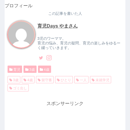
プロフィール
この記事を書いた人
育児Days やまさん
3児のワーママ。
育児の悩み、育児の疑問、育児の楽しみをゆるー
く綴っていきます。
育児
3歳
4歳
3歳
4歳
留守番
ひとり
一人
未就学児
ゴミ出し
スポンサーリンク