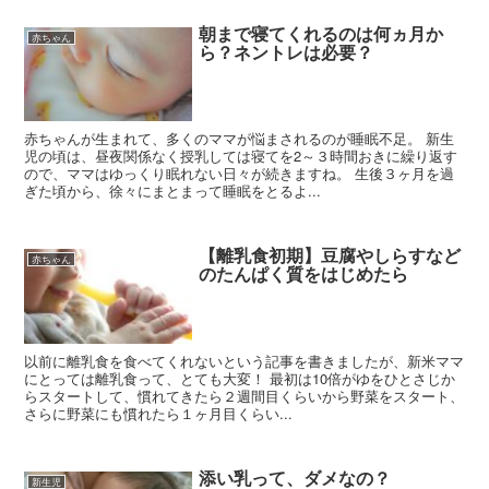
朝まで寝てくれるのは何ヵ月か
赤ちゃん
ら？ネントレは必要？
赤ちゃんが生まれて、多くのママが悩まされるのが睡眠不足。 新生
児の頃は、昼夜関係なく授乳しては寝てを2～３時間おきに繰り返す
ので、ママはゆっくり眠れない日々が続きますね。 生後３ヶ月を過
ぎた頃から、徐々にまとまって睡眠をとるよ...
【離乳食初期】豆腐やしらすなど
赤ちゃん
のたんぱく質をはじめたら
以前に離乳食を食べてくれないという記事を書きましたが、新米ママ
にとっては離乳食って、とても大変！ 最初は10倍がゆをひとさじか
らスタートして、慣れてきたら２週間目くらいから野菜をスタート、
さらに野菜にも慣れたら１ヶ月目くらい...
添い乳って、ダメなの？
新生児