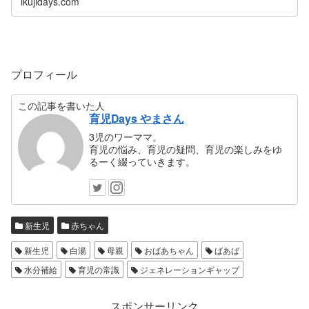
ikujidays.com
プロフィール
この記事を書いた人
育児Days やまさん
3児のワーママ。
育児の悩み、育児の疑問、育児の楽しみをゆ
るーく綴っていきます。
新生児
赤ちゃん
新生児
白湯
母親
おばあちゃん
ばあば
水分補給
育児の常識
ジェネレーションギャップ
スポンサーリンク