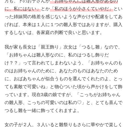
方も、下のお子さんが
「お姉ちゃんには雛人形があるの
に、私にはない」
とか
「私のほうが小さくていやだ」
とい
った姉妹間の格差を感じないような声かけや配慮をしてあ
げれば、本来は１人に１つの雛人形ではありますが、購入
するしないは、各家庭の判断で良いと思います。
我が家も長女は「親王飾り」次女は「つるし雛」なので、
「お姉ちゃんは雛人形なのに、私のはつるし飾りだ
け？？」って言われてしまわないよう、「お姉ちゃんのも
のはお姉ちゃんのために、あなたのものはあなたのため
に、おばあちゃんが似合うものを選んでくれたのよ、とっ
ても素敵で可愛いね」と物心ついた頃から声かけをして飾
っています。現在3歳の娘ですが、「こっちがお姉ちゃん
の雛人形、こっちの可愛いのは私の♡」と、とても喜んで
つるし雛を一緒に飾ってくれますよ。
女の子が２人、３人いると雛祭りもさらに華やかで楽しく