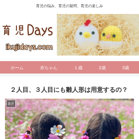
育児の悩み、育児の疑問、育児の楽しみ
ホーム
赤ちゃん
１歳
2歳
3歳
２人目、３人目にも雛人形は用意するの？
育児