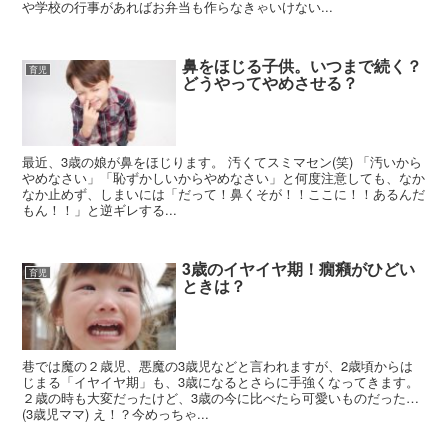
や学校の行事があればお弁当も作らなきゃいけない...
鼻をほじる子供。いつまで続く？
育児
どうやってやめさせる？
最近、3歳の娘が鼻をほじります。 汚くてスミマセン(笑) 「汚いから
やめなさい」「恥ずかしいからやめなさい」と何度注意しても、なか
なか止めず、しまいには「だって！鼻くそが！！ここに！！あるんだ
もん！！」と逆ギレする...
3歳のイヤイヤ期！癇癪がひどい
育児
ときは？
巷では魔の２歳児、悪魔の3歳児などと言われますが、2歳頃からは
じまる「イヤイヤ期」も、3歳になるとさらに手強くなってきます。
２歳の時も大変だったけど、3歳の今に比べたら可愛いものだった…
(3歳児ママ) え！？今めっちゃ...