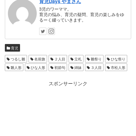
育児Days やまさん
3児のワーママ。
育児の悩み、育児の疑問、育児の楽しみをゆ
るーく綴っていきます。
育児
つるし雛
名前旗
２人目
立札
雛祭り
ひな祭り
雛人形
ひな人形
初節句
姉妹
３人目
市松人形
スポンサーリンク