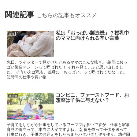
関連記事
こちらの記事もオススメ
私は「おっぱい製造機」？授乳中
義母
のママに向けられる辛い言葉
先日、ツイッターで見かけたとあるママのこんな呟き。 義母におっ
ぱい製造マシーンって呼ばれた！ それを見て、ふと思い出しまし
た。 そういえば私も、義母に「おっぱい」って呼ばれてたな…と。
短時間の仕事や買い物...
コンビニ、ファーストフード、お
幼児食
惣菜は子供に与えない？
子育てをしながら仕事をしているワーママは多いですが、仕事と家事
育児の両立って、本当に大変ですよね。 朝食を作って子供を送って
仕事に行き、子供のお迎えをしたらまたバタバタと夕食作り。幼稚園