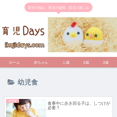
育児の悩み、育児の疑問、育児の楽しみ
ホーム
赤ちゃん
１歳
2歳
3歳
幼児食
幼児食
食事中に歩き回る子は、しつけが
必要？