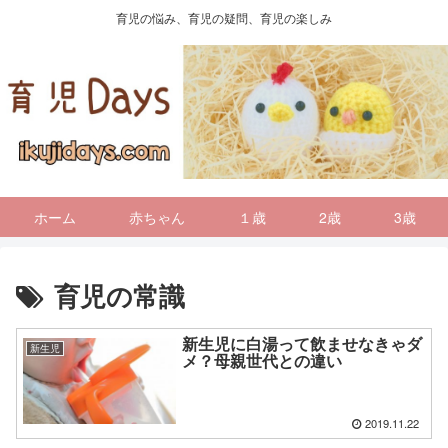
育児の悩み、育児の疑問、育児の楽しみ
ホーム
赤ちゃん
１歳
2歳
3歳
育児の常識
新生児に白湯って飲ませなきゃダ
新生児
メ？母親世代との違い
2019.11.22