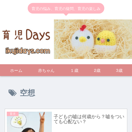
育児の悩み、育児の疑問、育児の楽しみ
ホーム
赤ちゃん
１歳
2歳
3歳
空想
育児
子どもの嘘は何歳から？嘘をつい
ても心配ない？