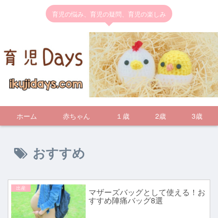
育児の悩み、育児の疑問、育児の楽しみ
ホーム
赤ちゃん
１歳
2歳
3歳
おすすめ
出産
マザーズバッグとして使える！お
すすめ陣痛バッグ8選