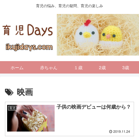
育児の悩み、育児の疑問、育児の楽しみ
ホーム
赤ちゃん
１歳
2歳
3歳
映画
子供の映画デビューは何歳から？
育児
2019.11.24