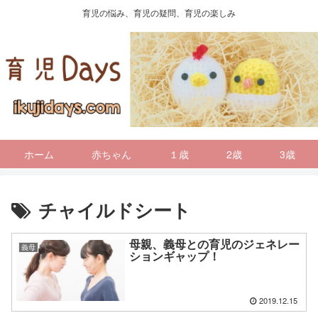
育児の悩み、育児の疑問、育児の楽しみ
ホーム
赤ちゃん
１歳
2歳
3歳
チャイルドシート
母親、義母との育児のジェネレー
義母
ションギャップ！
2019.12.15