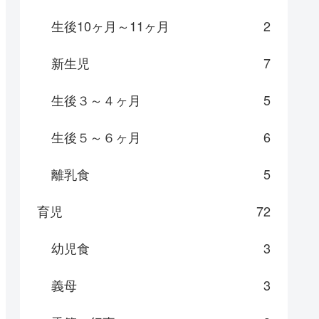
生後10ヶ月～11ヶ月
2
新生児
7
生後３～４ヶ月
5
生後５～６ヶ月
6
離乳食
5
育児
72
幼児食
3
義母
3