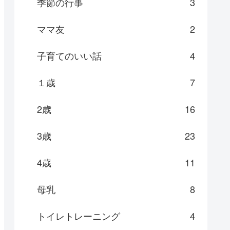
季節の行事
3
ママ友
2
子育てのいい話
4
１歳
7
2歳
16
3歳
23
4歳
11
母乳
8
トイレトレーニング
4