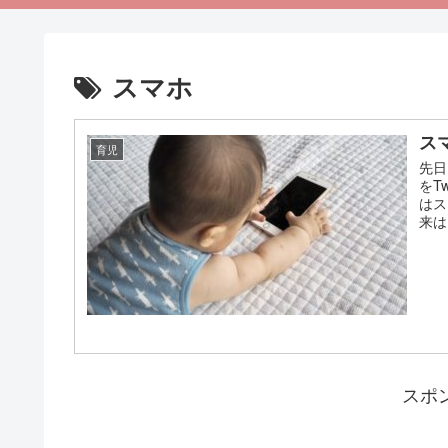
スマホ
ス
育児
先日
をT
はス
来は
スポ