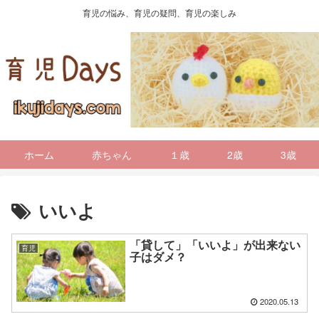
育児の悩み、育児の疑問、育児の楽しみ
ホーム
赤ちゃん
１歳
2歳
3歳
いいよ
「貸して」「いいよ」が出来ない
育児
子はダメ？
2020.05.13