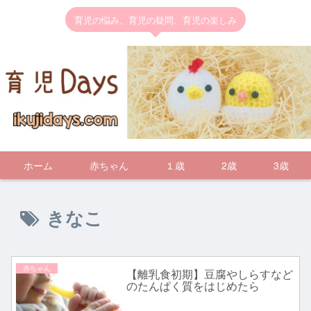
育児の悩み、育児の疑問、育児の楽しみ
ホーム
赤ちゃん
１歳
2歳
3歳
きなこ
赤ちゃん
【離乳食初期】豆腐やしらすなど
のたんぱく質をはじめたら