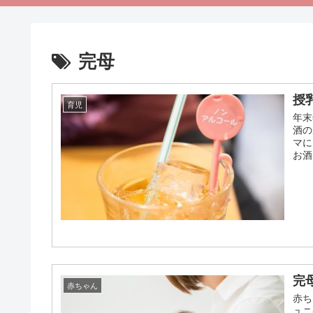
完母
授
育児
年末
酒の
マに
お酒
完
赤ちゃん
赤ち
ュニ