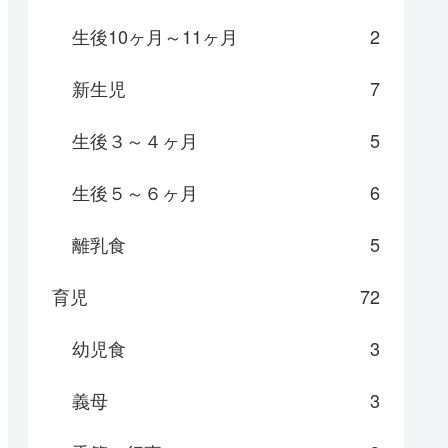
生後10ヶ月～11ヶ月
2
新生児
7
生後３～４ヶ月
5
生後５～６ヶ月
6
離乳食
5
育児
72
幼児食
3
義母
3