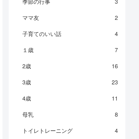
季節の行事
3
ママ友
2
子育てのいい話
4
１歳
7
2歳
16
3歳
23
4歳
11
母乳
8
トイレトレーニング
4