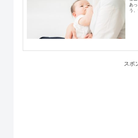
あっ
う、
スポ