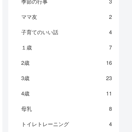
季節の行事
3
ママ友
2
子育てのいい話
4
１歳
7
2歳
16
3歳
23
4歳
11
母乳
8
トイレトレーニング
4