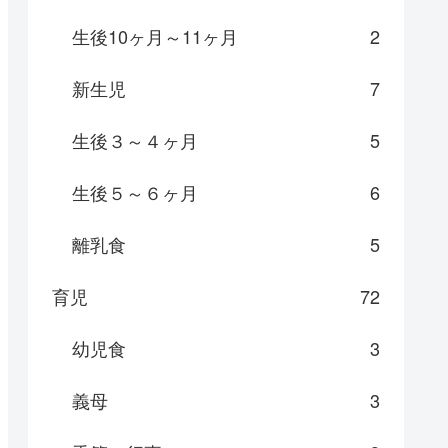
生後10ヶ月～11ヶ月
2
新生児
7
生後３～４ヶ月
5
生後５～６ヶ月
6
離乳食
5
育児
72
幼児食
3
義母
3