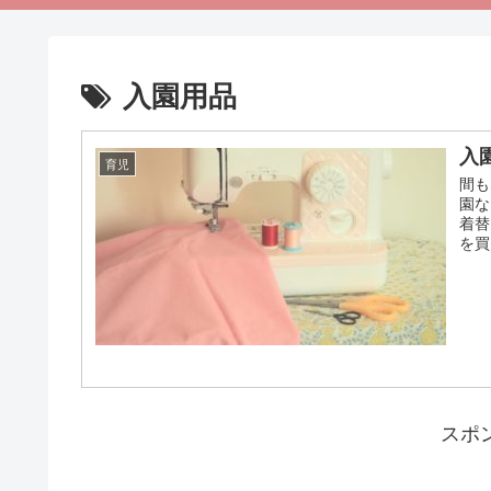
入園用品
入
育児
間も
園な
着替
を買
スポ