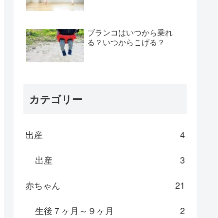
ブランコはいつから乗れ
る？いつからこげる？
カテゴリー
出産
4
出産
3
赤ちゃん
21
生後７ヶ月～９ヶ月
2