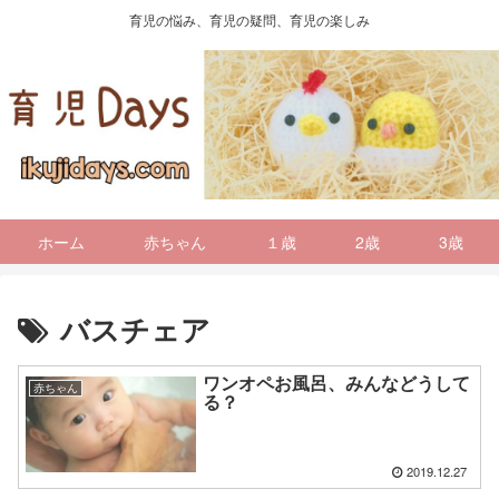
育児の悩み、育児の疑問、育児の楽しみ
ホーム
赤ちゃん
１歳
2歳
3歳
バスチェア
ワンオペお風呂、みんなどうして
赤ちゃん
る？
2019.12.27