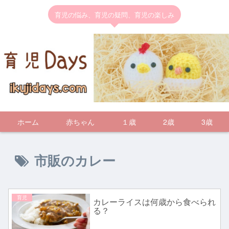
育児の悩み、育児の疑問、育児の楽しみ
ホーム
赤ちゃん
１歳
2歳
3歳
市販のカレー
育児
カレーライスは何歳から食べられ
る？