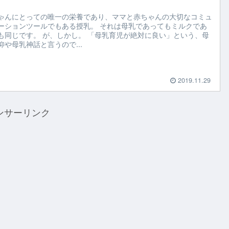
ゃんにとっての唯一の栄養であり、ママと赤ちゃんの大切なコミュ
ーションツールでもある授乳。 それは母乳であってもミルクであ
も同じです。 が、しかし。 「母乳育児が絶対に良い」という、母
仰や母乳神話と言うので...
2019.11.29
ンサーリンク