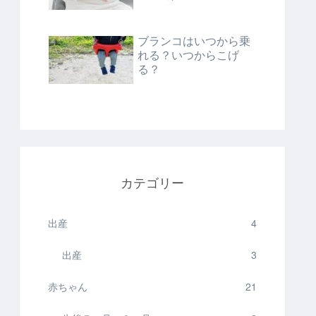
ブランコはいつから乗
れる？いつからこげ
る？
カテゴリー
出産
4
出産
3
赤ちゃん
21