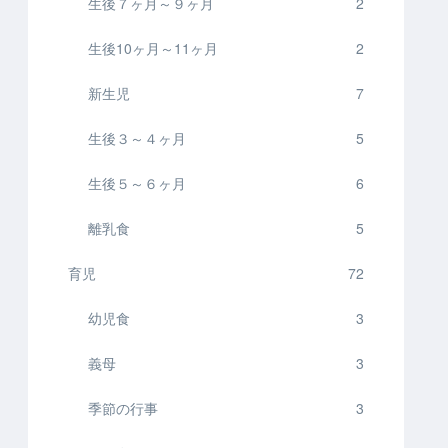
生後７ヶ月～９ヶ月
2
生後10ヶ月～11ヶ月
2
新生児
7
生後３～４ヶ月
5
生後５～６ヶ月
6
離乳食
5
育児
72
幼児食
3
義母
3
季節の行事
3