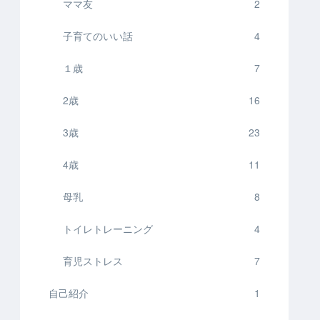
ママ友
2
子育てのいい話
4
１歳
7
2歳
16
3歳
23
4歳
11
母乳
8
トイレトレーニング
4
育児ストレス
7
自己紹介
1