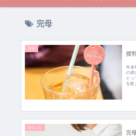
完母
育児
授
年末
の席
とっ
を飲
赤ちゃん
完